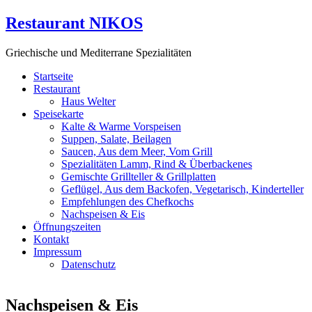
Restaurant NIKOS
Griechische und Mediterrane Spezialitäten
Startseite
Restaurant
Haus Welter
Speisekarte
Kalte & Warme Vorspeisen
Suppen, Salate, Beilagen
Saucen, Aus dem Meer, Vom Grill
Spezialitäten Lamm, Rind & Überbackenes
Gemischte Grillteller & Grillplatten
Geflügel, Aus dem Backofen, Vegetarisch, Kinderteller
Empfehlungen des Chefkochs
Nachspeisen & Eis
Öffnungszeiten
Kontakt
Impressum
Datenschutz
Nachspeisen & Eis